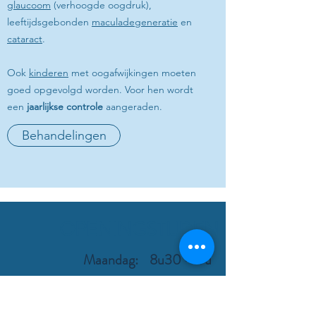
glaucoom
(verhoogde oogdruk),
leeftijdsgebonden
maculadegeneratie
en
cataract
.
Ook
kinderen
met oogafwijkingen moeten
goed opgevolgd worden. Voor hen wordt
een
jaarlijkse controle
aangeraden.
Behandelingen
OPENINGSTIJDEN
Maandag: 8u30 - 17u
Dinsdag: 8u30 - 17u
Woensdag: 8u30 - 17u